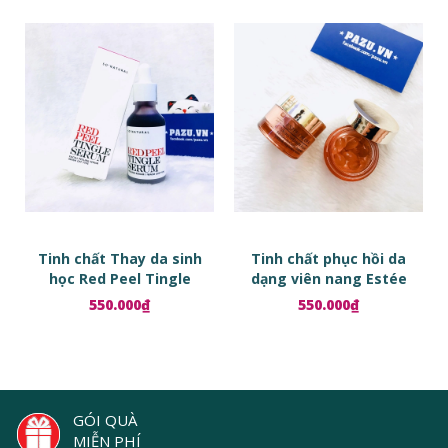
Tinh chất Thay da sinh
Tinh chất phục hồi da
học Red Peel Tingle
dạng viên nang Estée
Serum
Lauder Advanced Night
550.000₫
550.000₫
Repair Ampoules
GÓI QUÀ
MIỄN PHÍ