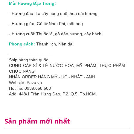
Mùi Hương Đặc Trưng:
- Hương đầu: Lá cây húng quế, hoa oải hương.
- Hương giữa: Gỗ từ Nam Phi, mật ong.
- Hương cuối: Thuốc lá, gỗ đàn hương, cây bách.
Phong cách:
Thanh lịch, hiện đại.
==================
Ship hàng toàn quốc.
CUNG CẤP SỈ & LẺ NƯỚC HOA, MỸ PHẨM, THỰC PHẨM
CHỨC NĂNG
NHẬN ORDER HÀNG MỸ - ÚC - NHẬT - ANH
Website: Pazu.vn
Hotline: 0939.658.608
Add: 448/1 Trần Hưng Đạo, P.2, Q.5, Tp.HCM.
Sản phẩm mới nhất