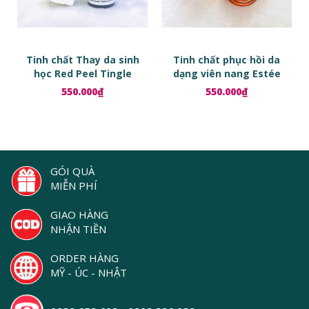
Tinh chất Thay da sinh
Tinh chất phục hồi da
học Red Peel Tingle
dạng viên nang Estée
Serum
Lauder Advanced Night
550.000₫
550.000₫
Repair Ampoules
GÓI QUÀ
MIỄN PHÍ
GIAO HÀNG
NHẬN TIỀN
ORDER HÀNG
MỸ - ÚC - NHẬT