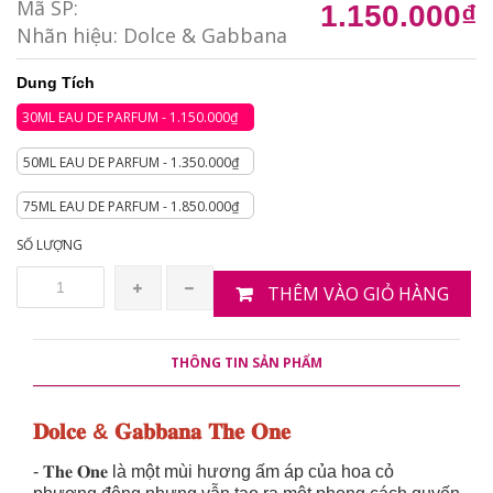
Mã SP:
1.150.000₫
Nhãn hiệu:
Dolce & Gabbana
Dung Tích
30ML EAU DE PARFUM - 1.150.000₫
50ML EAU DE PARFUM - 1.350.000₫
75ML EAU DE PARFUM - 1.850.000₫
SỐ LƯỢNG
THÊM VÀO GIỎ HÀNG
THÔNG TIN SẢN PHẨM
𝐃𝐨𝐥𝐜𝐞 & 𝐆𝐚𝐛𝐛𝐚𝐧𝐚 𝐓𝐡𝐞 𝐎𝐧𝐞
- 𝐓𝐡𝐞 𝐎𝐧𝐞 là một mùi hương ấm áp của hoa cỏ