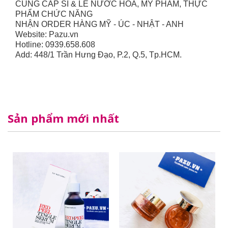
CUNG CẤP SỈ & LẺ NƯỚC HOA, MỸ PHẨM, THỰC
PHẨM CHỨC NĂNG
NHẬN ORDER HÀNG MỸ - ÚC - NHẬT - ANH
Website: Pazu.vn
Hotline: 0939.658.608
Add: 448/1 Trần Hưng Đạo, P.2, Q.5, Tp.HCM.
Sản phẩm mới nhất