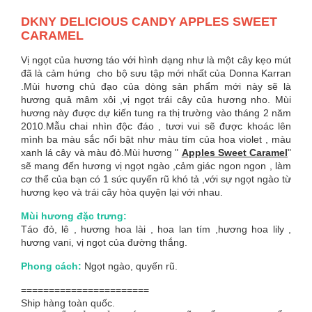
DKNY DELICIOUS CANDY APPLES SWEET
CARAMEL
Vị ngọt của hương táo với hình dạng như là một cây kẹo mút
đã là cảm hứng cho bộ sưu tập mới nhất của Donna Karran
.Mùi hương chủ đạo của dòng sản phẩm mới này sẽ là
hương quả mâm xôi ,vị ngọt trái cây của hương nho. Mùi
hương này được dự kiến tung ra thị trường vào tháng 2 năm
2010.Mẫu chai nhìn độc đáo , tươi vui sẽ được khoác lên
mình ba màu sắc nổi bật như màu tím của hoa violet , màu
xanh lá cây và màu đỏ.Mùi hương "
Apples Sweet Caramel
"
sẽ mang đến hương vị ngọt ngào ,cảm giác ngon ngon , làm
cơ thể của bạn có 1 sức quyến rũ khó tả ,với sự ngọt ngào từ
hương kẹo và trái cây hòa quyện lại với nhau.
Mùi hương đặc trưng:
Táo đỏ, lê , hương hoa lài , hoa lan tím ,hương hoa lily ,
hương vani, vị ngọt của đường thắng.
Phong cách:
Ngọt ngào, quyến rũ.
=======================
Ship hàng toàn quốc.