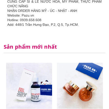
CUNG CẤP SỈ & LẺ NƯỚC HOA, MỸ PHẨM, THỰC PHẨM
CHỨC NĂNG
NHẬN ORDER HÀNG MỸ - ÚC - NHẬT - ANH
Website: Pazu.vn
Hotline: 0939.658.608
Add: 448/1 Trần Hưng Đạo, P.2, Q.5, Tp.HCM.
Sản phẩm mới nhất