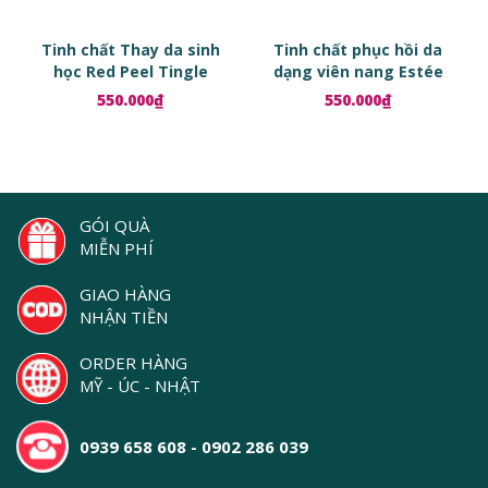
Tinh chất Thay da sinh
Tinh chất phục hồi da
học Red Peel Tingle
dạng viên nang Estée
Serum
Lauder Advanced Night
550.000₫
550.000₫
Repair Ampoules
GÓI QUÀ
MIỄN PHÍ
GIAO HÀNG
NHẬN TIỀN
ORDER HÀNG
MỸ - ÚC - NHẬT
0939 658 608 - 0902 286 039