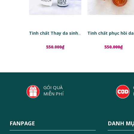
Tinh chất Thay da sinh học Red Peel Tingle Serum
550.000₫
550.000₫
GÓI QUÀ
MIỄN PHÍ
FANPAGE
DANH M