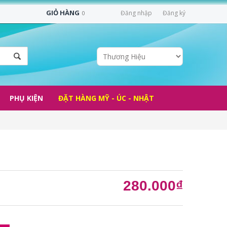
GIỎ HÀNG
Đăng nhập
Đăng ký
0
PHỤ KIỆN
ĐẶT HÀNG MỸ - ÚC - NHẬT
280.000₫