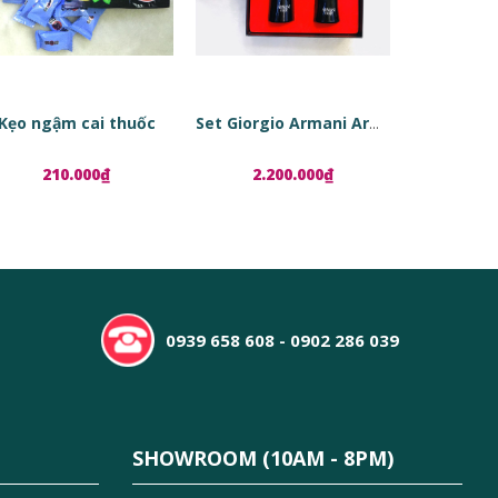
Kẹo ngậm cai thuốc
Set Giorgio Armani Armani Code
210.000₫
2.200.000₫
1.8
0939 658 608 - 0902 286 039
SHOWROOM (10AM - 8PM)