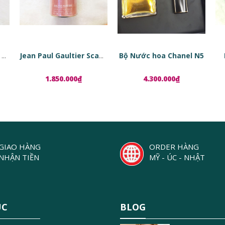
Bộ Nước hoa Chanel N5
Tinh chất phục hồi da dạng viên nang Estée Lauder Advanced Night Repair Ampoules
Jean Paul Gaultier Scandal EDP
1.850.000₫
4.300.000₫
GIAO HÀNG
ORDER HÀNG
NHẬN TIỀN
MỸ - ÚC - NHẬT
ỤC
BLOG