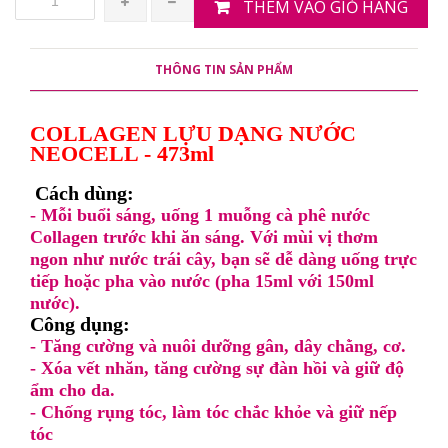
THÊM VÀO GIỎ HÀNG
THÔNG TIN SẢN PHẨM
COLLAGEN LỰU DẠNG NƯỚC
NEOCELL - 473ml
Cách dùng:
- Mỗi buổi sáng, uống 1 muỗng cà phê nước
Collagen trước khi ăn sáng. Với mùi vị thơm
ngon như nước trái cây, bạn sẽ dễ dàng uống trực
tiếp hoặc pha vào nước (pha 15ml với 150ml
nước).
Công dụng:
- Tăng cường và nuôi dưỡng gân, dây chằng, cơ.
- Xóa vết nhăn, tăng cường sự đàn hồi và giữ độ
ẩm cho da.
- Chống rụng tóc, làm tóc chắc khỏe và giữ nếp
tóc