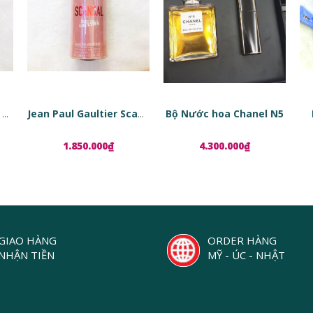
Bộ Nước hoa Chanel N5
Tinh chất phục hồi da dạng viên nang Estée Lauder Advanced Night Repair Ampoules
Jean Paul Gaultier Scandal EDP
1.850.000₫
4.300.000₫
GIAO HÀNG
ORDER HÀNG
NHẬN TIỀN
MỸ - ÚC - NHẬT