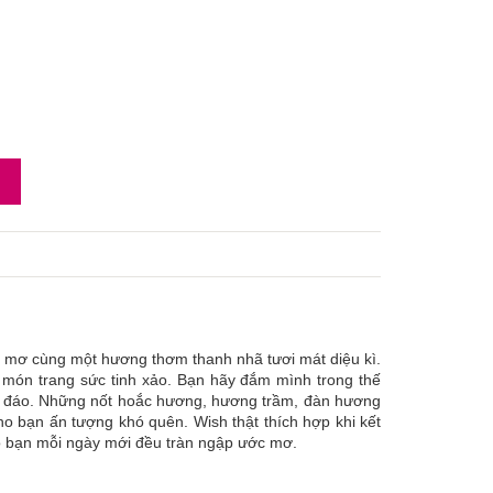
c mơ cùng một hương thơm thanh nhã tươi mát diệu kì.
 món trang sức tinh xảo. Bạn hãy đắm mình trong thế
ộc đáo. Những nốt hoắc hương, hương trầm, đàn hương
ho bạn ấn tượng khó quên. Wish thật thích hợp khi kết
o bạn mỗi ngày mới đều tràn ngập ước mơ.