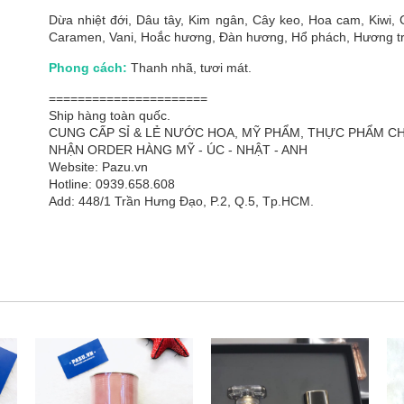
Dừa nhiệt đới, Dâu tây, Kim ngân, Cây keo, Hoa cam, Kiwi, Câ
Caramen, Vani, Hoắc hương, Đàn hương, Hổ phách, Hương t
Phong cách:
Thanh nhã, tươi mát.
======================
Ship hàng toàn quốc.
CUNG CẤP SỈ & LẺ NƯỚC HOA, MỸ PHẨM, THỰC PHẨM 
NHẬN ORDER HÀNG MỸ - ÚC - NHẬT - ANH
Website: Pazu.vn
Hotline: 0939.658.608
Add: 448/1 Trần Hưng Đạo, P.2, Q.5, Tp.HCM.