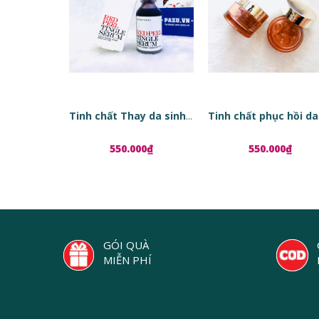
Tinh chất Thay da sinh học Red Peel Tingle Serum
550.000₫
550.000₫
GÓI QUÀ
MIỄN PHÍ