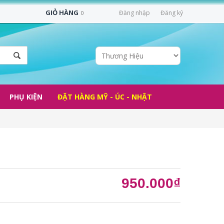
GIỎ HÀNG
Đăng nhập
Đăng ký
0
PHỤ KIỆN
ĐẶT HÀNG MỸ - ÚC - NHẬT
950.000₫