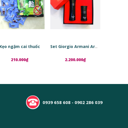
Kẹo ngậm cai thuốc
Set Giorgio Armani Armani Code
210.000₫
2.200.000₫
1.8
0939 658 608 - 0902 286 039