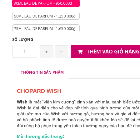
30ML EAU DE PARFUM - 950.000₫
50ML EAU DE PARFUM - 1.250.000₫
75ML EAU DE PARFUM - 1.650.000₫
SỐ LƯỢNG
THÊM VÀO GIỎ HÀNG
THÔNG TIN SẢN PHẨM
CHOPARD WISH
Wish
là một “viên kim cương” xinh xắn với màu xanh biếc ướ
Wish là đại diện cho vẻ đẹp nữ tính qua hình tượng của một
giới ước mơ của Wish với hương gỗ, hương hoa và gia vị đ
và hổ phách tinh tế được hoà quyện thật khéo léo sẽ để lại c
đôi cùng bộ phục trang yêu thích thường ngày của bạn để ch
Mùi hương đặc trưng: