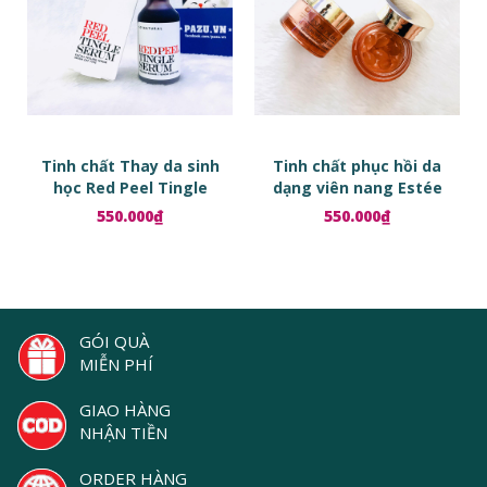
Tinh chất Thay da sinh
Tinh chất phục hồi da
học Red Peel Tingle
dạng viên nang Estée
Serum
Lauder Advanced Night
550.000₫
550.000₫
Repair Ampoules
GÓI QUÀ
MIỄN PHÍ
GIAO HÀNG
NHẬN TIỀN
ORDER HÀNG