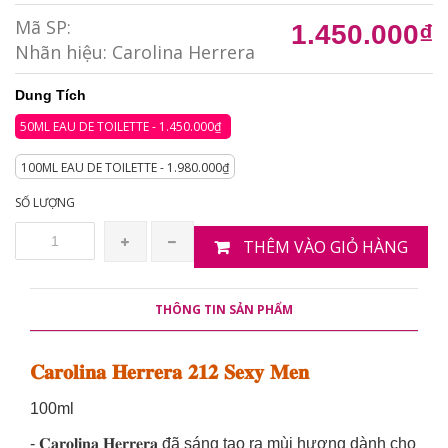
Mã SP:
1.450.000₫
Nhãn hiệu:
Carolina Herrera
Dung Tích
50ML EAU DE TOILETTE - 1.450.000₫
100ML EAU DE TOILETTE - 1.980.000₫
SỐ LƯỢNG
THÊM VÀO GIỎ HÀNG
THÔNG TIN SẢN PHẨM
𝐂𝐚𝐫𝐨𝐥𝐢𝐧𝐚 𝐇𝐞𝐫𝐫𝐞𝐫𝐚 𝟐𝟏𝟐 𝐒𝐞𝐱𝐲 𝐌𝐞𝐧
100ml
- 𝐂𝐚𝐫𝐨𝐥𝐢𝐧𝐚 𝐇𝐞𝐫𝐫𝐞𝐫𝐚 đã sáng tạo ra mùi hương dành cho