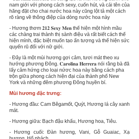
nam giới với phong cách sexy, cuốn hút, và cái tên của
hãng đặt cho chai nước hoa này cũng lột tả một cách
rõ ràng về thông điệp của dòng nước hoa này
- Hương thơm 𝟐𝟏𝟐 𝐒𝐞𝐱𝐲 𝐌𝐞𝐧 thể hiện một hình mầu
các chàng trai thành thị sành điệu và rất biết cách thể
hiện mình, đặc biệt muốn tạo ấn tượng và thể hiện sức
quyến rũ đối với nữ giới.
- Đây là một mùi hương gợi cảm, tươi mát theo xu
hướng phương Đông. 𝐂𝐚𝐫𝐨𝐥𝐢𝐧𝐚 𝐇𝐞𝐫𝐫𝐞𝐫𝐚 nói rằng bà đã
lấy cảm hứng cho loại nứơc hoa này bằng cách pha
trộn giữa phong cách hiện đại của thành phố New
York và những đêm phương Đông huyền bí.
Mùi hương đặc trưng:
- Hương đầu: Cam Bêgamốt, Quýt, Hương lá cây xanh
mát.
- Hương giữa: Bạch đậu khấu, Hương hoa, Tiêu.
- Hương cuối: Đàn hương, Vani, Gỗ Guaiac, Xạ
hương, Hổ phách.