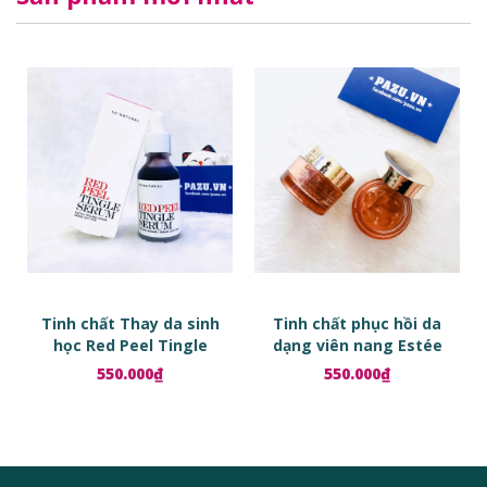
Tinh chất Thay da sinh
Tinh chất phục hồi da
học Red Peel Tingle
dạng viên nang Estée
Serum
Lauder Advanced Night
550.000₫
550.000₫
Repair Ampoules