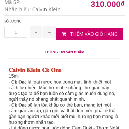
Mã SP:
310.000₫
Nhãn hiệu:
Calvin Klein
SỐ LƯỢNG
THÊM VÀO GIỎ HÀNG
THÔNG TIN SẢN PHẨM
𝐂𝐚𝐥𝐯𝐢𝐧 𝐊𝐥𝐞𝐢𝐧 𝐂𝐤 𝐎𝐧𝐞
15ml
- 𝐂𝐤 𝐎𝐧𝐞 là loại nước hoa trong mát, tinh khiết một
cách tự nhiên. Mùi thơm nhẹ nhàng, thư giãn này
được tạo ra để bạn luôn có cảm giác muốn dùng nó,
ngửi thấy nó phảng phất quanh mình.
- 𝐂𝐤 𝐎𝐧𝐞 sẽ lan tỏa khắp cơ thể bạn, mang tới một
cảm giác ấm áp, gần gũi, và thật đến mức phải ở thật
gần bạn người khác mới biết mùi hương bạn mang là
hương thơm nhân tạo.
- Là dòng nước hoa tuộc dòng Cam Quýt - Thơm Ngát