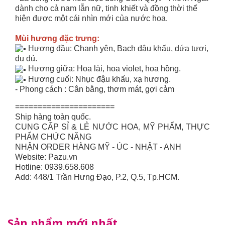
dành cho cả nam lẫn nữ, tinh khiết và đồng thời thể
hiện được một cái nhìn mới của nước hoa.
Mùi hương đặc trưng:
Hương đầu: Chanh yên, Bạch đậu khấu, dứa tươi,
đu đủ.
Hương giữa: Hoa lài, hoa violet, hoa hồng.
Hương cuối: Nhục đậu khấu, xạ hương.
- Phong cách : Cân bằng, thơm mát, gợi cảm
======================
Ship hàng toàn quốc.
CUNG CẤP SỈ & LẺ NƯỚC HOA, MỸ PHẨM, THỰC
PHẨM CHỨC NĂNG
NHẬN ORDER HÀNG MỸ - ÚC - NHẬT - ANH
Website: Pazu.vn
Hotline: 0939.658.608
Add: 448/1 Trần Hưng Đạo, P.2, Q.5, Tp.HCM.
Sản phẩm mới nhất