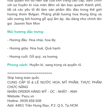
hòa quyện với sự hiện đại của thời trang cao cấp, đắm chìm
với sự huyền bí của màn đêm vô tận bao quanh thành phố,
tất cả các yếu tố đó làm sản phẩm độc đáo trong thế giới
hương thơm Bvlgari. Phảng phất hương hoa thung lũng và
vấn vương bởi hương gỗ quý ấm áp, dịu dàng như chính tên
gọi Jasmin Noir Mon
Mùi hương đặc trưng:
- Hương đầu: Hoa nhài, hoa lily.
- Hương giữa: Hoa huệ, Quả hạnh.
- Hương cuối: Gỗ quý, xạ hương.
Phong cách:
Huyền bí, sang trọng và quyến rũ.
=======================
Ship hàng toàn quốc.
CUNG CẤP SỈ & LẺ NƯỚC HOA, MỸ PHẨM, THỰC PHẨM
CHỨC NĂNG
NHẬN ORDER HÀNG MỸ - ÚC - NHẬT - ANH
Website: Pazu.vn
Hotline: 0939.658.608
Add: 448/1 Trần Hưng Đạo, P.2, Q.5, Tp.HCM.