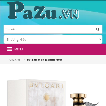
MENU
—›
Trang chủ
Bvlgari Mon Jasmin Noir