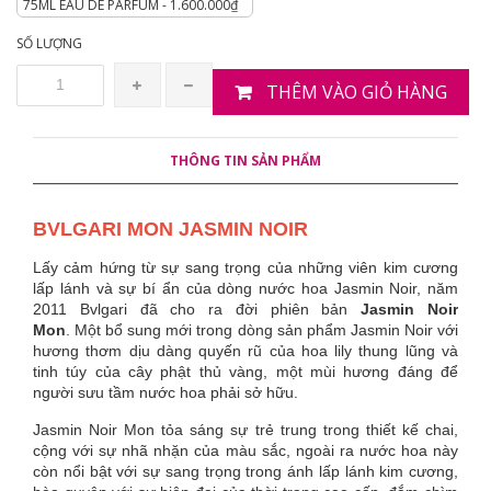
75ML EAU DE PARFUM - 1.600.000₫
SỐ LƯỢNG
THÊM VÀO GIỎ HÀNG
THÔNG TIN SẢN PHẨM
BVLGARI MON JASMIN NOIR
Lấy cảm hứng từ sự sang trọng của những viên kim cương
lấp lánh và sự bí ẩn của dòng nước hoa Jasmin Noir, năm
2011 Bvlgari đã cho ra đời phiên bản
Jasmin Noir
Mon
. Một bổ sung mới trong dòng sản phẩm Jasmin Noir với
hương thơm dịu dàng quyến rũ của hoa lily thung lũng và
tinh túy của cây phật thủ vàng, một mùi hương đáng để
người sưu tầm nước hoa phải sở hữu.
Jasmin Noir Mon tỏa sáng sự trẻ trung trong thiết kế chai,
cộng với sự nhã nhặn của màu sắc, ngoài ra nước hoa này
còn nổi bật với sự sang trọng trong ánh lấp lánh kim cương,