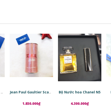
Bộ Nước hoa Chanel N5
Tinh chất phục hồi da dạng viên nang Estée Lauder Advanced Night Repair Ampoules
Jean Paul Gaultier Scandal EDP
1.850.000₫
4.300.000₫