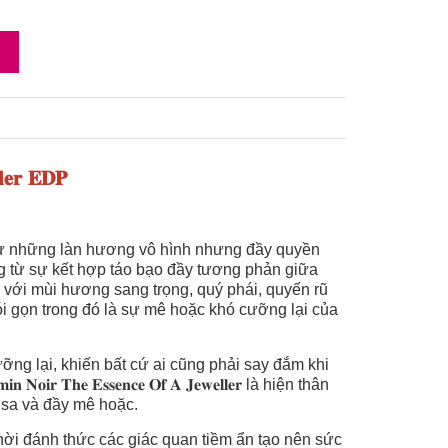
𝐥𝐞𝐫 𝐄𝐃𝐏
hư những làn hương vô hình nhưng đầy quyền
𝐫 lấy cảm hứng từ sự kết hợp táo bạo đầy tương phản giữa
 với mùi hương sang trọng, quý phái, quyến rũ
gọn trong đó là sự mê hoặc khó cưỡng lại của
g lại, khiến bất cứ ai cũng phải say đắm khi
 𝐓𝐡𝐞 𝐄𝐬𝐬𝐞𝐧𝐜𝐞 𝐎𝐟 𝐀 𝐉𝐞𝐰𝐞𝐥𝐥𝐞𝐫 là hiện thân
 sa và đầy mê hoặc.
đồng thời đánh thức các giác quan tiềm ẩn tạo nên sức