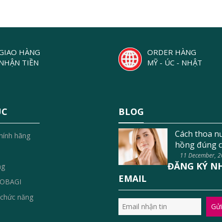
GIAO HÀNG
ORDER HÀNG
NHẬN TIỀN
MỸ - ÚC - NHẬT
ỤC
BLOG
Cách thoa n
hính hãng
hồng đúng c
11 December, 
ĐĂNG KÝ N
ng
EMAIL
OBAGI
chức năng
Gửi