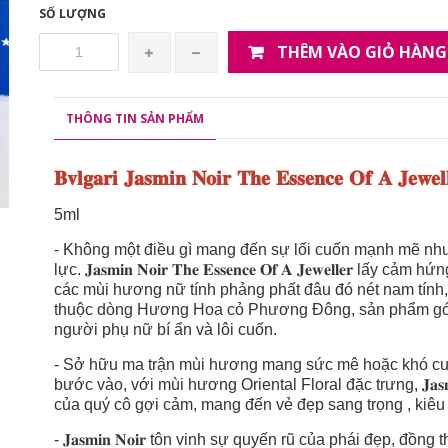
SỐ LƯỢNG
THÊM VÀO GIỎ HÀNG
THÔNG TIN SẢN PHẨM
𝐁𝐯𝐥𝐠𝐚𝐫𝐢 𝐉𝐚𝐬𝐦𝐢𝐧 𝐍𝐨𝐢𝐫 𝐓𝐡𝐞 𝐄𝐬𝐬𝐞𝐧𝐜𝐞 𝐎𝐟 𝐀 𝐉𝐞𝐰𝐞
5ml
- Không một điều gì mang đến sự lối cuốn mạnh mẽ n
lực. 𝐉𝐚𝐬𝐦𝐢𝐧 𝐍𝐨𝐢𝐫 𝐓𝐡𝐞 𝐄𝐬𝐬𝐞𝐧𝐜𝐞 𝐎𝐟 𝐀 𝐉𝐞𝐰𝐞𝐥𝐥
các mùi hương nữ tính phảng phất đâu đó nét nam tính,
thuộc dòng Hương Hoa cỏ Phương Đông, sản phẩm gói 
người phụ nữ bí ẩn và lôi cuốn.
- Sở hữu ma trận mùi hương mang sức mê hoặc khó cưỡn
bước vào, với mùi hương Oriental Floral đặc trưng, 𝐉𝐚𝐬𝐦𝐢𝐧 𝐍𝐨𝐢
của quý cô gợi cảm, mang đến vẻ đẹp sang trọng , kiêu
- 𝐉𝐚𝐬𝐦𝐢𝐧 𝐍𝐨𝐢𝐫 tôn vinh sự quyến rũ của phái đẹp, 