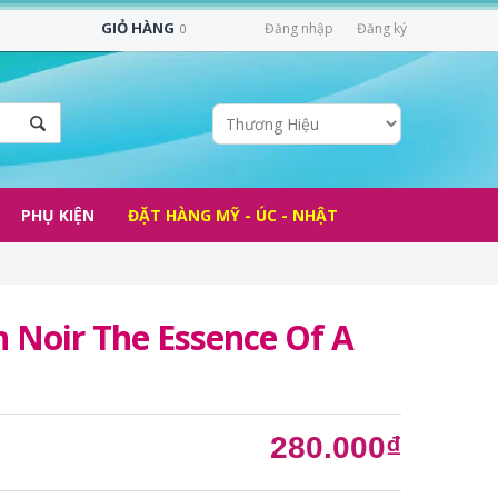
GIỎ HÀNG
Đăng nhập
Đăng ký
0
PHỤ KIỆN
ĐẶT HÀNG MỸ - ÚC - NHẬT
 Noir The Essence Of A
280.000₫