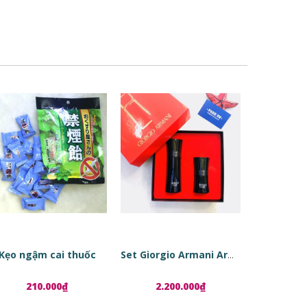
Kẹo ngậm cai thuốc
Set Giorgio Armani Armani Code
210.000₫
2.200.000₫
1.8