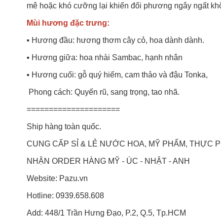
mê hoặc khó cưỡng lại khiến đối phương ngây ngất kh
Mùi hương đặc trưng:
▪️ Hương đầu: hương thơm cây cỏ, hoa dành dành.
▪️ Hương giữa: hoa nhài Sambac, hạnh nhân
▪️ Hương cuối: gỗ quý hiếm, cam thảo và đậu Tonka,
Phong cách: Quyến rũ, sang trọng, tao nhã.
=====================
Ship hàng toàn quốc.
CUNG CẤP SỈ & LẺ NƯỚC HOA, MỸ PHẨM, THỰC
NHẬN ORDER HÀNG MỸ - ÚC - NHẬT - ANH
Website: Pazu.vn
Hotline: 0939.658.608
Add: 448/1 Trần Hưng Đạo, P.2, Q.5, Tp.HCM