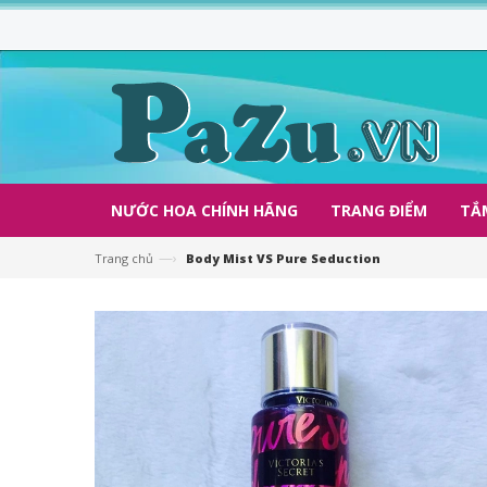
NƯỚC HOA CHÍNH HÃNG
TRANG ĐIỂM
TẮ
—›
Trang chủ
Body Mist VS Pure Seduction