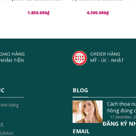
1.850.000₫
4.300.000₫
GIAO HÀNG
ORDER HÀNG
NHẬN TIỀN
MỸ - ÚC - NHẬT
ỤC
BLOG
Cách thoa n
hính hãng
hồng đúng c
11 December, 
ĐĂNG KÝ N
ng
EMAIL
OBAGI