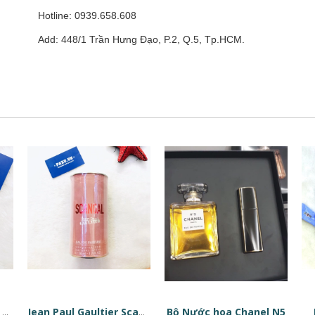
Hotline: 0939.658.608
Add: 448/1 Trần Hưng Đạo, P.2, Q.5, Tp.HCM.
Bộ Nước hoa Chanel N5
Tinh chất phục hồi da dạng viên nang Estée Lauder Advanced Night Repair Ampoules
Jean Paul Gaultier Scandal EDP