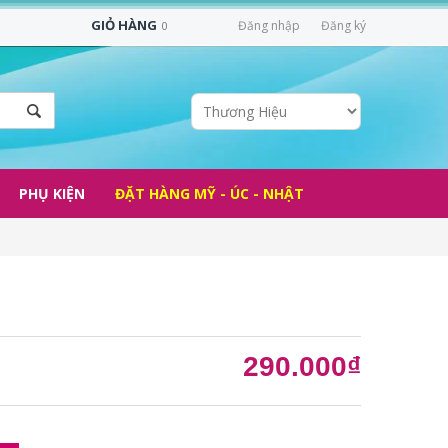
GIỎ HÀNG
Đăng nhập
Đăng ký
0
PHỤ KIỆN
ĐẶT HÀNG MỸ - ÚC - NHẬT
290.000₫