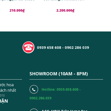
210.000₫
2.200.000₫
1.8
0939 658 608 - 0902 286 039
SHOWROOM (10AM - 8PM)
ước hoa
Hotline: 0939.658.608 -
ách nhất
2015
0902.286.039
HẬN