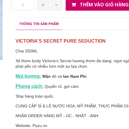
THÊM VÀO GIỎ HÀNG
THÔNG TIN SẢN PHẨM
VICTORIA'S SECRET PURE SEDUCTION
Chai 250ML
Xịt thơm body Victoria’s Secret hương thơm đa dạng..ngọt n
phái yếu có nhiều hơn một sự lựa chọn.
Mùi hương:
Mận
đỏ và
lan Nam Phi
.
Phong cách:
Quyến rũ, gợi cảm.
Ship hàng toàn quốc.
CUNG CẤP SỈ & LẺ NƯỚC HOA, MỸ PHẨM, THỰC PHẨM 
NHẬN ORDER HÀNG MỸ - ÚC - NHẬT - ANH
Website: Pazu.vn