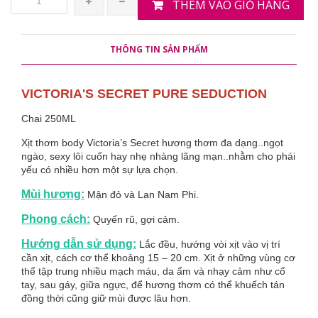
THÊM VÀO GIỎ HÀNG
THÔNG TIN SẢN PHẨM
VICTORIA'S SECRET PURE SEDUCTION
Chai 250ML
Xịt thơm body Victoria’s Secret hương thơm đa dạng..ngọt
ngào, sexy lôi cuốn hay nhẹ nhàng lãng mạn..nhằm cho phái
yếu có nhiều hơn một sự lựa chọn.
Mùi hương:
Mận đỏ và Lan Nam Phi.
Phong cách:
Quyến rũ, gợi cảm.
Hướng dẫn sử dụng:
Lắc đều, hướng vòi xịt vào vị trí
cần xịt, cách cơ thể khoảng 15 – 20 cm. Xịt ở những vùng cơ
thể tập trung nhiều mạch máu, da ẩm và nhạy cảm như cổ
tay, sau gáy, giữa ngực, để hương thơm có thể khuếch tán
đồng thời cũng giữ mùi được lâu hơn.