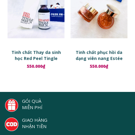
Tinh chất Thay da sinh
Tinh chất phục hồi da
học Red Peel Tingle
dạng viên nang Estée
Serum
Lauder Advanced Night
550.000₫
550.000₫
Repair Ampoules
GÓI QUÀ
MIỄN PHÍ
GIAO HÀNG
NHẬN TIỀN