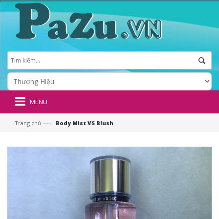
MENU
—›
Trang chủ
Body Mist VS Blush