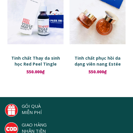
Tinh chất Thay da sinh
Tinh chất phục hồi da
học Red Peel Tingle
dạng viên nang Estée
Serum
Lauder Advanced Night
550.000₫
550.000₫
Repair Ampoules
GÓI QUÀ
MIỄN PHÍ
GIAO HÀNG
NHẬN TIỀN