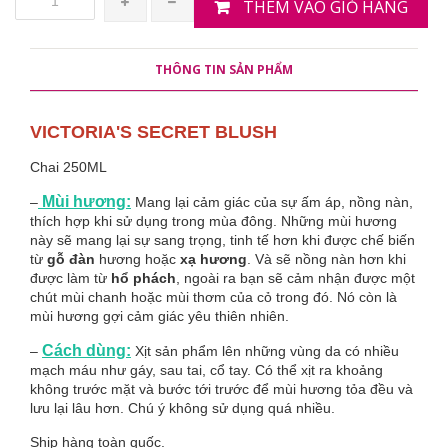
THÊM VÀO GIỎ HÀNG
THÔNG TIN SẢN PHẨM
VICTORIA'S SECRET BLUSH
Chai 250ML
Mùi hương:
–
Mang lại cảm giác của sự ấm áp, nồng nàn,
thích hợp khi sử dụng trong mùa đông. Những mùi hương
này sẽ mang lại sự sang trọng, tinh tế hơn khi được chế biến
từ
gỗ đàn
hương hoặc
xạ hương
. Và sẽ nồng nàn hơn khi
được làm từ
hổ phách
, ngoài ra bạn sẽ cảm nhận được một
chút mùi chanh hoặc mùi thơm của cỏ trong đó. Nó còn là
mùi hương gợi cảm giác yêu thiên nhiên.
Cách dùng:
–
Xịt sản phẩm lên những vùng da có nhiều
mạch máu như gáy, sau tai, cổ tay. Có thể xịt ra khoảng
không trước mặt và bước tới trước để mùi hương tỏa đều và
lưu lại lâu hơn. Chú ý không sử dụng quá nhiều.
Ship hàng toàn quốc.