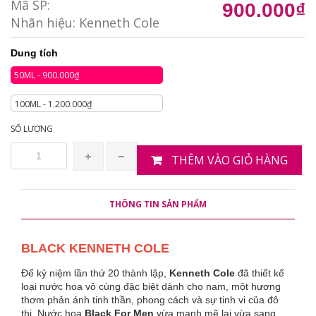
Mã SP:
900.000₫
Nhãn hiệu:
Kenneth Cole
Dung tích
50ML - 900.000₫
100ML - 1.200.000₫
SỐ LƯỢNG
THÊM VÀO GIỎ HÀNG
THÔNG TIN SẢN PHẨM
BLACK KENNETH COLE
Để kỷ niệm lần thứ 20 thành lập,
Kenneth Cole
đã thiết kế
loại nước hoa vô cùng đặc biệt dành cho nam, một hương
thơm phản ánh tinh thần, phong cách và sự tinh vi của đô
thị. Nước hoa
Black For Men
vừa mạnh mẽ lại vừa sang