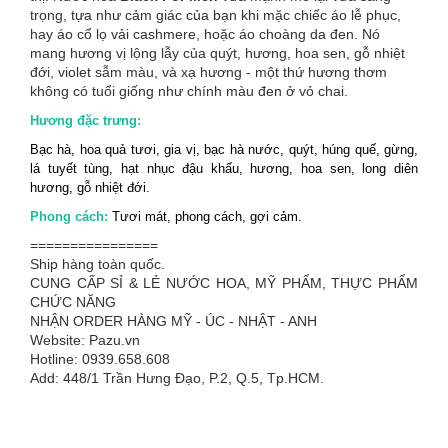
trọng, tựa như cảm giác của bạn khi mặc chiếc áo lễ phục,
hay áo cổ lọ vải cashmere, hoặc áo choàng da đen. Nó
mang hương vị lộng lẫy của quýt, hương, hoa sen, gỗ nhiệt
đới, violet sẫm màu, và xạ hương - một thứ hương thơm
không có tuổi giống như chính màu đen ở vỏ chai.
Hương đặc trưng:
Bạc hà, hoa quả tươi, gia vị, bạc hà nước, quýt, húng quế, gừng,
lá tuyết tùng, hạt nhục đậu khấu, hương, hoa sen, long diên
hương, gỗ nhiệt đới.
Phong cách:
Tươi mát, phong cách, gợi cảm.
================
Ship hàng toàn quốc.
CUNG CẤP SỈ & LẺ NƯỚC HOA, MỸ PHẨM, THỰC PHẨM
CHỨC NĂNG
NHẬN ORDER HÀNG MỸ - ÚC - NHẬT - ANH
Website: Pazu.vn
Hotline: 0939.658.608
Add: 448/1 Trần Hưng Đạo, P.2, Q.5, Tp.HCM.