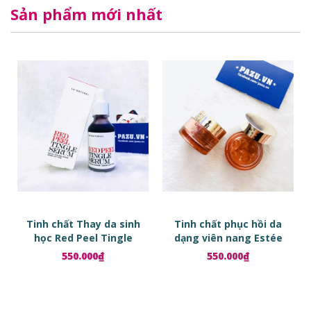
Sản phẩm mới nhất
Tinh chất Thay da sinh
Tinh chất phục hồi da
học Red Peel Tingle
dạng viên nang Estée
Serum
Lauder Advanced Night
550.000₫
550.000₫
Repair Ampoules