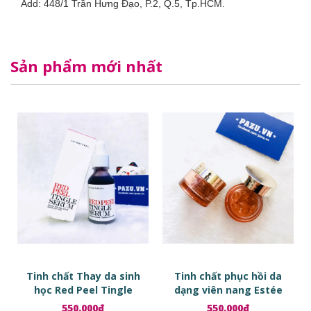
Add: 448/1 Trần Hưng Đạo, P.2, Q.5, Tp.HCM.
Sản phẩm mới nhất
Tinh chất Thay da sinh
Tinh chất phục hồi da
học Red Peel Tingle
dạng viên nang Estée
Serum
Lauder Advanced Night
550.000₫
550.000₫