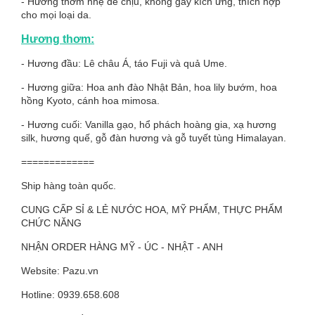
- Hương thơm nhẹ dễ chịu, không gây kích ứng, thích hợp
cho mọi loại da.
Hương thơm:
- Hương đầu: Lê châu Á, táo Fuji và quả Ume.
- Hương giữa: Hoa anh đào Nhật Bản, hoa lily bướm, hoa
hồng Kyoto, cánh hoa mimosa.
- Hương cuối: Vanilla gạo, hổ phách hoàng gia, xạ hương
silk, hương quế, gỗ đàn hương và gỗ tuyết tùng Himalayan.
=============
Ship hàng toàn quốc.
CUNG CẤP SỈ & LẺ NƯỚC HOA, MỸ PHẨM, THỰC PHẨM
CHỨC NĂNG
NHẬN ORDER HÀNG MỸ - ÚC - NHẬT - ANH
Website: Pazu.vn
Hotline: 0939.658.608