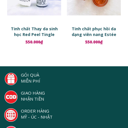
Tinh chất Thay da sinh
Tinh chất phục hồi da
học Red Peel Tingle
dạng viên nang Estée
Serum
Lauder Advanced Night
550.000₫
550.000₫
Repair Ampoules
GÓI QUÀ
MIỄN PHÍ
GIAO HÀNG
NHẬN TIỀN
ORDER HÀNG
MỸ - ÚC - NHẬT