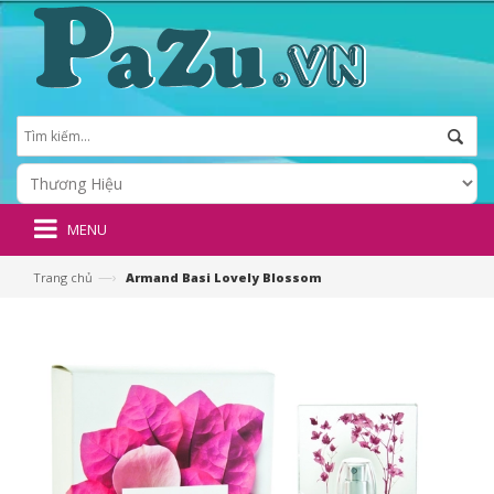
MENU
—›
Trang chủ
Armand Basi Lovely Blossom