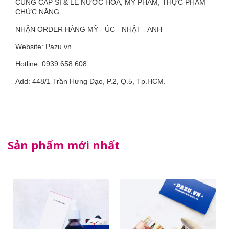
CUNG CẤP SỈ & LẺ NƯỚC HOA, MỸ PHẨM, THỰC PHẨM
CHỨC NĂNG
NHẬN ORDER HÀNG MỸ - ÚC - NHẬT - ANH
Website: Pazu.vn
Hotline: 0939.658.608
Add: 448/1 Trần Hưng Đạo, P.2, Q.5, Tp.HCM.
Sản phẩm mới nhất