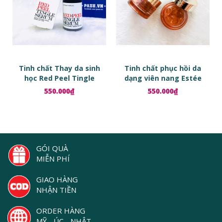
Tinh chất Thay da sinh
Tinh chất phục hồi da
học Red Peel Tingle
dạng viên nang Estée
Serum
Lauder Advanced Night
550.000₫
550.000₫
Repair Ampoules
GÓI QUÀ
MIỄN PHÍ
GIAO HÀNG
NHẬN TIỀN
ORDER HÀNG
MỸ - ÚC - NHẬT