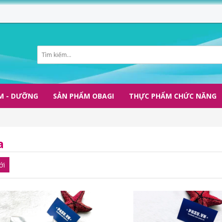
M - DƯỠNG
SẢN PHẨM OBAGI
THỰC PHẨM CHỨC NĂNG
a
ới