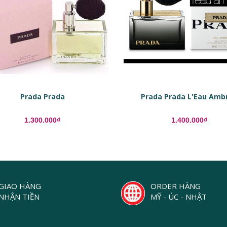
Prada Prada
Prada Prada L'Eau Amb
1.300.000₫
1.400.000₫
GIAO HÀNG
ORDER HÀNG
NHẬN TIỀN
MỸ - ÚC - NHẬT