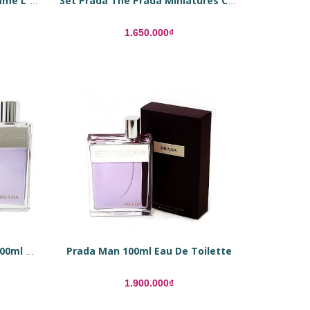
Nước hoa mini Prada La Femme L´eau edt
Set Prada The Prada Miniatures Collection
1.650.000₫
Prada Man 100ml Eau De Toilette
Prada Amber Pour Homme 100ml Eau De Toilette
1.900.000₫