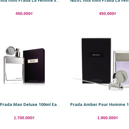
Nước hoa mini Prada La Femme EDP
450.000₫
450.000₫
Prada Prada Man Deluxe 100ml Eau De Toilette Refillable
1.700.000₫
1.900.000₫