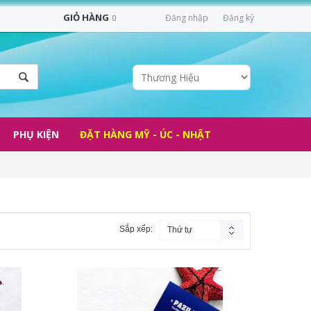
GIỎ HÀNG
Đăng nhập
Đăng ký
0
PHỤ KIỆN
ĐẶT HÀNG MỸ - ÚC - NHẬT
Sắp xếp:
Thứ tự