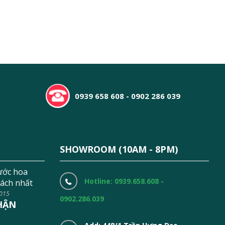
0939 658 608 - 0902 286 039
SHOWROOM (10AM - 8PM)
ước hoa
Hotline: 0939.658.608 -
ách nhất
2015
0902.286.039
HẬN