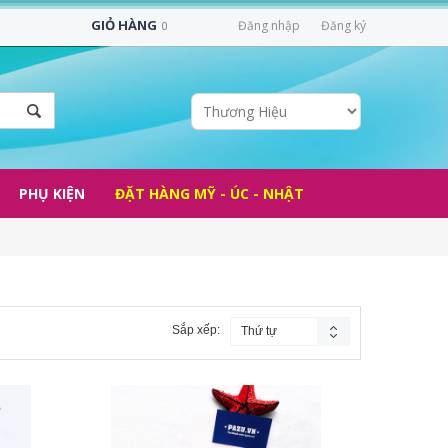
GIỎ HÀNG
Đăng nhập
Đăng ký
0
PHỤ KIỆN
ĐẶT HÀNG MỸ - ÚC - NHẬT
Sắp xếp:
Thứ tự