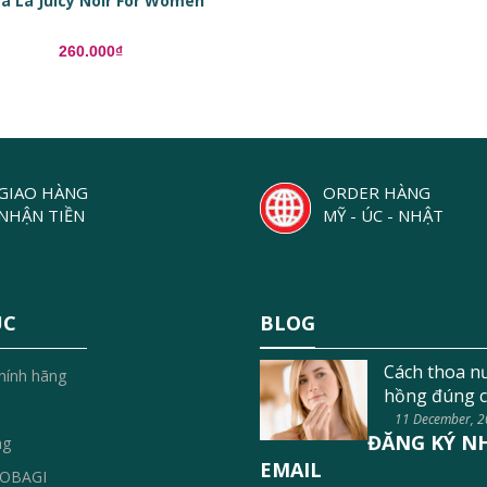
va La Juicy Noir For Women
260.000₫
GIAO HÀNG
ORDER HÀNG
NHẬN TIỀN
MỸ - ÚC - NHẬT
ỤC
BLOG
Cách thoa n
hính hãng
hồng đúng c
11 December, 
ĐĂNG KÝ N
ng
EMAIL
OBAGI