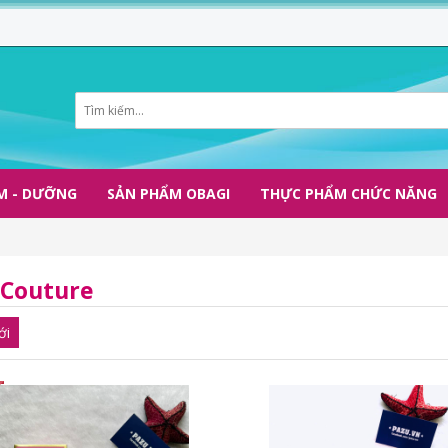
M - DƯỠNG
SẢN PHẨM OBAGI
THỰC PHẨM CHỨC NĂNG
 Couture
ới